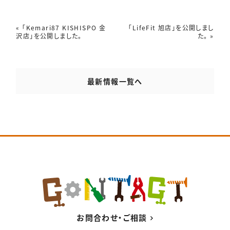
FAZについて
«
「Kemari87 KISHISPO 金
「LifeFit 旭店」を公開しまし
沢店」を公開しました。
た。
»
フィットネス事業
施工実績
最新情報
最新情報一覧へ
採用情報
会社概要
お問合わせ
プライバシーポリシー
〒546-0041
お問合わせ・ご相談
大阪府大阪市東住吉区桑津1-33-2