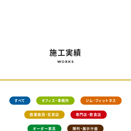
店舗設計･デザイン・施工
06-6710-1366
TEL.
施工実績
WORKS
すべて
オフィス・事務所
ジム・フィットネス
商業施設・百貨店
専門店・飲食店
オーダー家具
陳列・展示什器