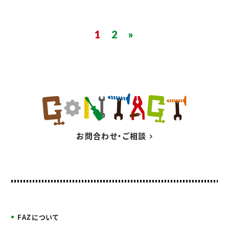
フィットネス事業
施工実績
1
2
»
最新情報
採用情報
会社概要
お問合わせ
プライバシーポリシー
お問合わせ・ご相談
〒546-0041
大阪府大阪市東住吉区桑津1-33-2
TEL. 06-6710-1366
FAX. 06-6710-1377
FAZについて